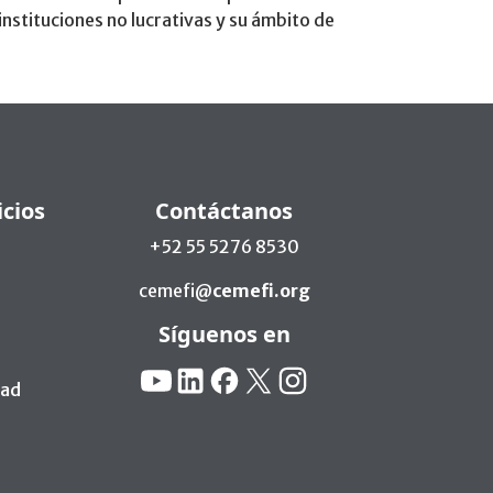
 instituciones no lucrativas y su ámbito de
icios
Contáctanos
+52 55 5276 8530
cemefi@
cemefi.org
Síguenos en
Redes Sociales:
YouTube
Linkedin
Facebook
X
Instagram
dad