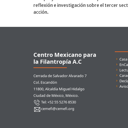
reflexión e investigación sobre el tercer sec
acción.
Pie de página
Centro Mexicano para
Enla
Casa
la Filantropía A.C
EnCa
Lect
Carac
Cerrada de Salvador Alvarado 7
Decla
Col. Escandón
Avis
11800, Alcaldía Miguel Hidalgo
Ciudad de México, México.
Tel: +52 55 5276 8530
cemefi@cemefi.org