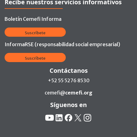
Recibe nuestros servicios informativos
Boletín Cemefi Informa
Suscríbete
InformaRSE (responsabilidad social empresarial)
Suscríbete
Contáctanos
+52 55 5276 8530
cemefi@
cemefi.org
Síguenos en
Redes Sociales:
YouTube
Linkedin
Facebook
X
Instagram