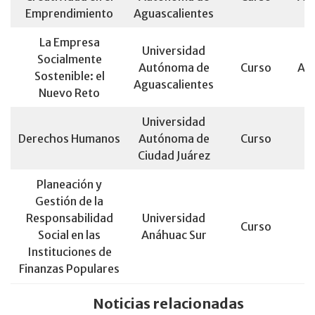
Emprendimiento
Aguascalientes
La Empresa
Universidad
Socialmente
Autónoma de
Curso
Agu
Sostenible: el
Aguascalientes
Nuevo Reto
Universidad
Derechos Humanos
Autónoma de
Curso
Ciudad Juárez
Planeación y
Gestión de la
Responsabilidad
Universidad
Curso
Social en las
Anáhuac Sur
Instituciones de
Finanzas Populares
Noticias relacionadas