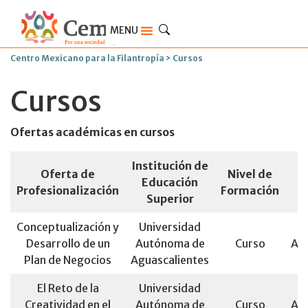
MENU
Centro Mexicano para la Filantropía
>
Cursos
Cursos
Ofertas académicas en cursos
Institución de
Oferta de
Nivel de
Educación
Profesionalización
Formación
Superior
Conceptualización y
Universidad
Desarrollo de un
Autónoma de
Curso
Agu
Plan de Negocios
Aguascalientes
El Reto de la
Universidad
Creatividad en el
Autónoma de
Curso
Agu