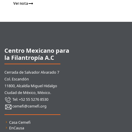
Ver nota
Pie de página
Centro Mexicano para
la Filantropía A.C
Cerrada de Salvador Alvarado 7
Col. Escandón
11800, Alcaldía Miguel Hidalgo
Ciudad de México, México.
Tel: +52 55 5276 8530
cemefi@cemefi.org
Enlaces rápidos
Casa Cemefi
EnCausa