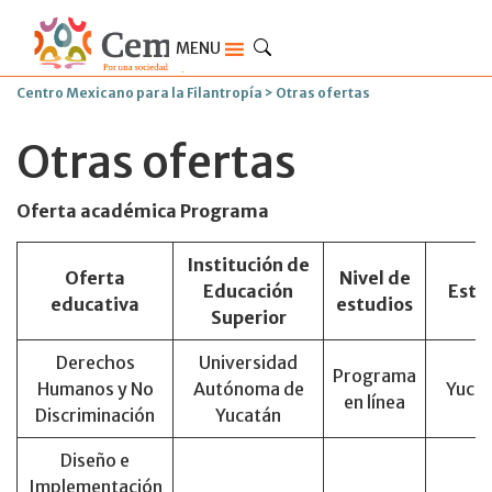
MENU
Centro Mexicano para la Filantropía
>
Otras ofertas
Otras ofertas
Oferta académica Programa
Institución de
Oferta
Nivel de
Educación
Esta
educativa
estudios
Superior
Derechos
Universidad
Programa
Humanos y No
Autónoma de
Yuca
en línea
Discriminación
Yucatán
Diseño e
Implementación