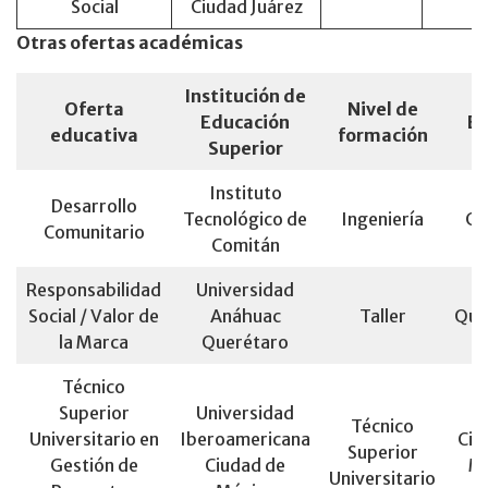
Social
Ciudad Juárez
Otras ofertas académicas
Institución de
Oferta
Nivel de
Educación
Es
educativa
formación
Superior
Instituto
Desarrollo
Tecnológico de
Ingeniería
Ch
Comunitario
Comitán
Responsabilidad
Universidad
Social / Valor de
Anáhuac
Taller
Que
la Marca
Querétaro
Técnico
Superior
Universidad
Técnico
Universitario en
Iberoamericana
Ciu
Superior
Gestión de
Ciudad de
Mé
Universitario