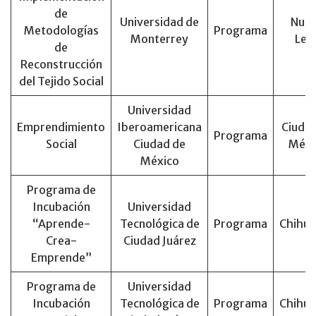
de
Universidad de
Nue
Metodologías
Programa
Monterrey
Leó
de
Reconstrucción
del Tejido Social
Universidad
Emprendimiento
Iberoamericana
Ciuda
Programa
Social
Ciudad de
Méxi
México
Programa de
Incubación
Universidad
“Aprende-
Tecnológica de
Programa
Chihu
Crea-
Ciudad Juárez
Emprende”
Programa de
Universidad
Incubación
Tecnológica de
Programa
Chihu