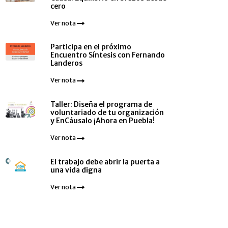
cero
Ver nota
Participa en el próximo
Encuentro Síntesis con Fernando
Landeros
-social
Ver nota
josocial
Taller: Diseña el programa de
voluntariado de tu organización
y EnCáusalo ¡Ahora en Puebla!
josocial
Ver nota
El trabajo debe abrir la puerta a
una vida digna
.mx
Ver nota
stancia