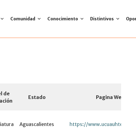
Comunidad
Conocimiento
Distintivos
Opo
l de
Estado
Pagina Web
ación
iatura
Aguascalientes
https://www.ucuauhtemoc.