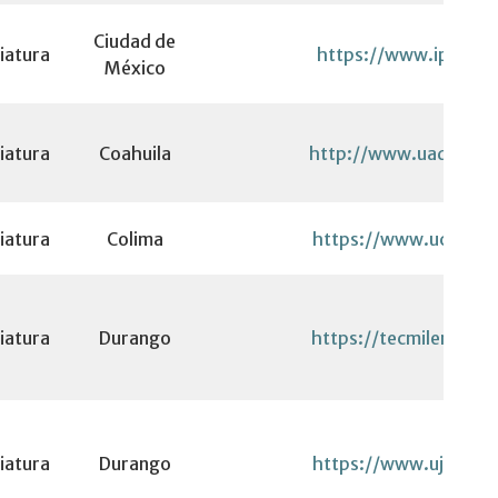
Ciudad de
iatura
https://www.ipn.mx
México
iatura
Coahuila
http://www.uadec.mx
iatura
Colima
https://www.ucol.mx
iatura
Durango
https://tecmilenio.mx
iatura
Durango
https://www.ujed.mx