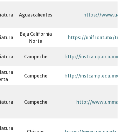
iatura
Aguascalientes
https://www.uaa.mx
Baja California
iatura
https://unifront.mx/trabajo
Norte
iatura
Campeche
http://instcamp.edu.mx/traba
iatura
Campeche
http://instcamp.edu.mx/traba
erta
iatura
Campeche
http://www.umma.com
iatura
Chiapas
https://www.uv.unach.mx/edi