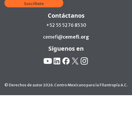
Suscríbete
Contáctanos
+52 55 5276 8530
cemefi@
cemefi.org
Síguenos en
Redes Sociales:
YouTube
Linkedin
Facebook
X
Instagram
© Derechos de autor 2026. Centro Mexicano para la Filantropía A.C.
Ir arriba