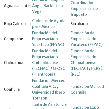
Coordinador
Aguascalientes
Ángel Barberena
Empresarial de
Vega
Irapuato
Cadenas de Ayuda
Baja California
Sin aliado
para México
Fundación del
Fundación del
Campeche
Empresariado
Empresariado
Yucateco (FEYAC)
Yucateco (FEYAC)
Fundación del
Fundación del
Empresariado
Empresariado
Chihuahua
Chihuahuense
Chihuahuense
(FECHAC)
/
CFOSC
(FECHAC)
/
PERSÉ
(Filantropía)
(RSE)
Fundación Merced
Coahuila A.C.
/
Fundación Merced
Coahuila
Universidad Ibero
Coahuila
Torreón
Junta de Asistencia
Fundación Expo