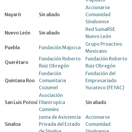
Accionarse
Nayarit
Sin aliado
Comunidad
Sinaloense
Red SumaRSE
Nuevo León
Sin aliado
Nuevo León
Grupo Proactivo
Puebla
Fundación Majocca
Mexicano
Fundación Roberto
Fundación Roberto
Querétaro
Ruiz Obregón
Ruiz Obregón
Fundación
Fundación del
Quintana Roo
Comunitaria
Empresariado
Cozumel
Yucateco (FEYAC)
Asociación
San Luis Potosí
Filantropíca
Sin aliado
Cummins
Junta de Asistencia
Accionarse
Sinaloa
Privada del Estado
Comunidad
de Sinaloa
Sinaloense