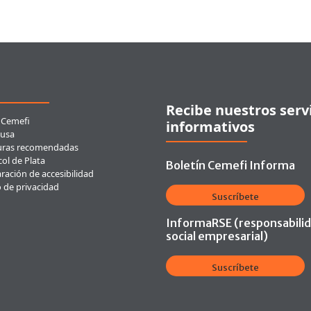
ces rápidos
Recibe nuestros serv
 Cemefi
informativos
usa
uras recomendadas
ol de Plata
Boletín Cemefi Informa
ración de accesibilidad
o de privacidad
Suscríbete
InformaRSE (responsabili
social empresarial)
Suscríbete