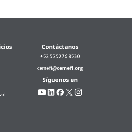
icios
Contáctanos
+52 55 5276 8530
cemefi@
cemefi.org
Síguenos en
Redes Sociales:
YouTube
Linkedin
Facebook
X
Instagram
dad