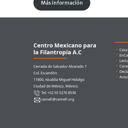
Más información
Pie de página
Centro Mexicano para
Enla
Casa
la Filantropía A.C
EnCa
Lect
Carac
Cerrada de Salvador Alvarado 7
Decla
Col. Escandón
Avis
11800, Alcaldía Miguel Hidalgo
Ciudad de México, México.
Tel: +52 55 5276 8530
cemefi@cemefi.org