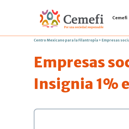
Cemefi
Centro Mexicano para la Filantropía
>
Empresas socia
Empresas soc
Insignia 1% e