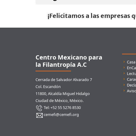
¡Felicitamos a las empresas 
Pie de página
Centro Mexicano para
Enla
Casa
la Filantropía A.C
EnCa
Lect
Carac
Cerrada de Salvador Alvarado 7
Decla
Col. Escandón
Avis
11800, Alcaldía Miguel Hidalgo
Ciudad de México, México.
Tel: +52 55 5276 8530
cemefi@cemefi.org