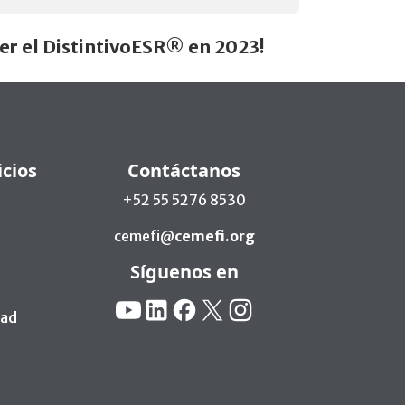
er el DistintivoESR® en 2023!
icios
Contáctanos
+52 55 5276 8530
cemefi@
cemefi.org
Síguenos en
Redes Sociales:
YouTube
Linkedin
Facebook
X
Instagram
dad