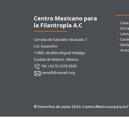
Pie de página
Centro Mexicano para
Enla
Casa
la Filantropía A.C
EnCa
Lect
Carac
Cerrada de Salvador Alvarado 7
Decla
Col. Escandón
Avis
11800, Alcaldía Miguel Hidalgo
Ciudad de México, México.
Tel: +52 55 5276 8530
cemefi@cemefi.org
© Derechos de autor 2026. Centro Mexicano para la Fi