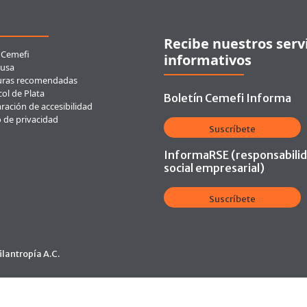
ces rápidos
Recibe nuestros serv
 Cemefi
informativos
usa
uras recomendadas
ol de Plata
Boletín Cemefi Informa
ración de accesibilidad
o de privacidad
Suscríbete
InformaRSE (responsabili
social empresarial)
Suscríbete
lantropía A.C.
Ir arriba