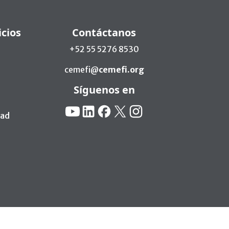
icios
Contáctanos
+52 55 5276 8530
cemefi@
cemefi.org
Síguenos en
Redes Sociales:
YouTube
Linkedin
Facebook
X
Instagram
dad