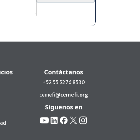
icios
Contáctanos
+52 55 5276 8530
cemefi@
cemefi.org
Síguenos en
Redes Sociales:
YouTube
Linkedin
Facebook
X
Instagram
dad