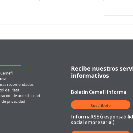
ces rápidos
Recibe nuestros serv
 Cemefi
informativos
usa
uras recomendadas
ol de Plata
Boletín Cemefi Informa
ración de accesibilidad
o de privacidad
Suscríbete
InformaRSE (responsabili
social empresarial)