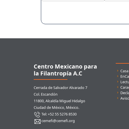
Pie de página
Centro Mexicano para
Enla
Casa
la Filantropía A.C
EnCa
Lect
Carac
Cerrada de Salvador Alvarado 7
Decla
Col. Escandón
Avis
11800, Alcaldía Miguel Hidalgo
Ciudad de México, México.
Tel: +52 55 5276 8530
cemefi@cemefi.org