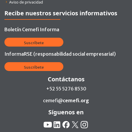
Aviso de privacidad
Recibe nuestros servicios informativos
Boletín Cemefi Informa
Suscríbete
InformaRSE (responsabilidad social empresarial)
Suscríbete
Contáctanos
+52 55 5276 8530
cemefi@
cemefi.org
Síguenos en
Redes Sociales:
YouTube
Linkedin
Facebook
X
Instagram