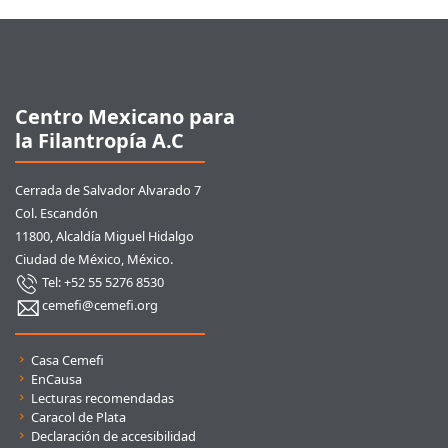
Pie de página
Centro Mexicano para
la Filantropía A.C
Cerrada de Salvador Alvarado 7
Col. Escandón
11800, Alcaldía Miguel Hidalgo
Ciudad de México, México.
Tel: +52 55 5276 8530
cemefi@cemefi.org
Enlaces rápidos
Casa Cemefi
EnCausa
Lecturas recomendadas
Caracol de Plata
Declaración de accesibilidad