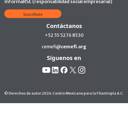
InformaRSE (responsabilidad social empresarial)
Suscríbete
Contáctanos
+52 55 5276 8530
cemefi@
cemefi.org
Síguenos en
Redes Sociales:
YouTube
Linkedin
Facebook
X
Instagram
© Derechos de autor 2026. Centro Mexicano para la Filantropía A.C.
Ir arriba