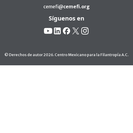
cemefi@
cemefi.org
Síguenos en
Redes Sociales:
YouTube
Linkedin
Facebook
X
Instagram
© Derechos de autor 2026. Centro Mexicano para la Filantropía A.C.
Ir arriba