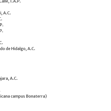
alle, I.A.P.
i, A.C.
C.
P.
P.
C.
do de Hidalgo, A.C.
jara, A.C.
.
ricana campus Bonaterra)