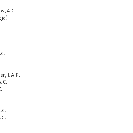
s, A.C.
oja)
.C.
er, I.A.P.
A.C.
C.
.C.
.C.