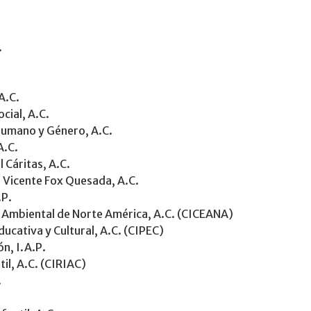
.
A.C.
cial, A.C.
Humano y Género, A.C.
A.C.
 Cáritas, A.C.
o Vicente Fox Quesada, A.C.
.P.
 Ambiental de Norte América, A.C. (CICEANA)
ucativa y Cultural, A.C. (CIPEC)
n, I.A.P.
til, A.C. (CIRIAC)
.