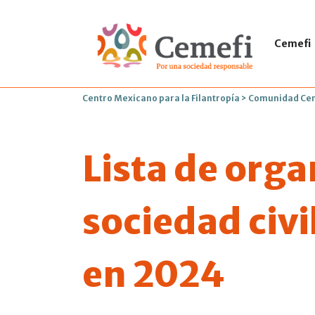
Cemefi
Centro Mexicano para la Filantropía
>
Comunidad Ce
Lista de orga
sociedad civi
en 2024