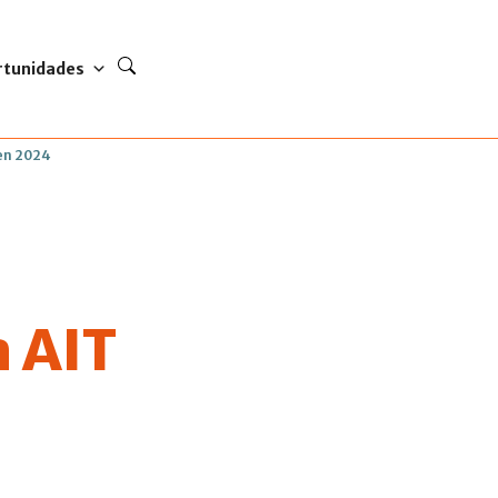
rtunidades
 en 2024
a AIT