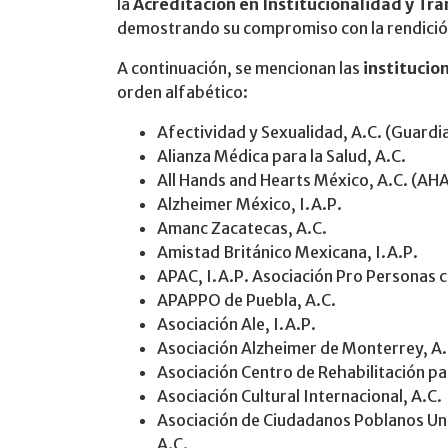
la
Acreditación en Institucionalidad y Tr
demostrando su compromiso con la rendición 
A continuación, se mencionan las
institucio
orden alfabético:
Afectividad y Sexualidad, A.C. (Guardi
Alianza Médica para la Salud, A.C.
All Hands and Hearts México, A.C. (AH
Alzheimer México, I.A.P.
Amanc Zacatecas, A.C.
Amistad Británico Mexicana, I.A.P.
APAC, I.A.P. Asociación Pro Personas c
APAPPO de Puebla, A.C.
Asociación Ale, I.A.P.
Asociación Alzheimer de Monterrey, A.
Asociación Centro de Rehabilitación pa
Asociación Cultural Internacional, A.C.
Asociación de Ciudadanos Poblanos Unido
A.C.