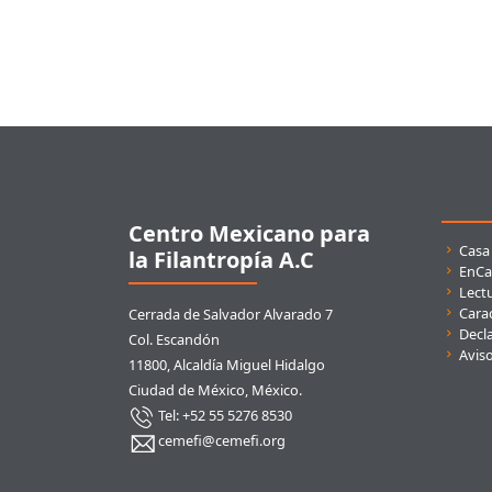
Pie de página
Centro Mexicano para
Enla
Casa
la Filantropía A.C
EnCa
Lect
Carac
Cerrada de Salvador Alvarado 7
Decla
Col. Escandón
Avis
11800, Alcaldía Miguel Hidalgo
Ciudad de México, México.
Tel: +52 55 5276 8530
cemefi@cemefi.org