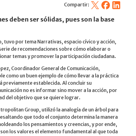
X
Facebook
Linkedin
Compartir:
nes deben ser sólidas, pues son la base
lio, tuvo por tema Narrativas, espacio cívico y acción,
a serie de recomendaciones sobre cómo elaborar o
icionar temas y promover la participación ciudadana.
ópez, Coordinador General de Comunicación,
e como un buen ejemplo de cómo llevar a la práctica
á previamente establecida. Al concluir su
municación no es informar sino mover a la acción, por
ad del objetivo que se quiere lograr.
tropolitan Group, utilizó la analogía de un árbol para
resaltando que todo el conjunto determina la manera
 moldeando los pensamientos y creencias, y por ende,
e son los valores el elemento fundamental al que toda