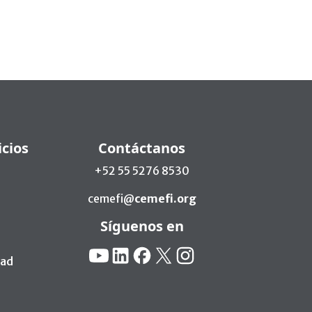
icios
Contáctanos
+52 55 5276 8530
cemefi@
cemefi.org
Síguenos en
Redes Sociales:
YouTube
Linkedin
Facebook
X
Instagram
dad