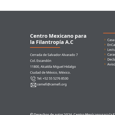
Pie de página
Centro Mexicano para
Enla
Casa
la Filantropía A.C
EnCa
Lect
Carac
Cerrada de Salvador Alvarado 7
Decla
Col. Escandón
Avis
11800, Alcaldía Miguel Hidalgo
Ciudad de México, México.
Tel: +52 55 5276 8530
cemefi@cemefi.org
© Derechos de autor 2026. Centro Mexicano para la Fi