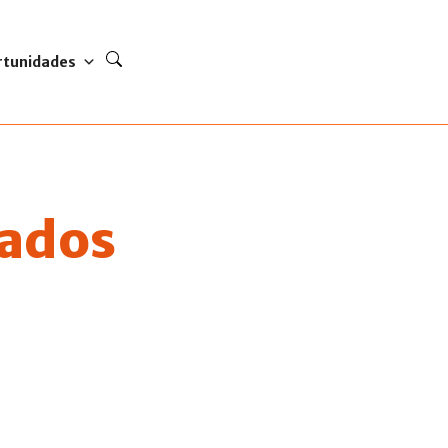
rtunidades
nados