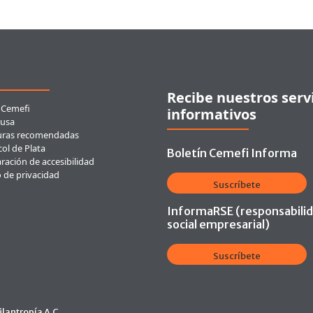
ces rápidos
Recibe nuestros serv
 Cemefi
informativos
usa
uras recomendadas
ol de Plata
Boletín Cemefi Informa
ración de accesibilidad
o de privacidad
Suscríbete
InformaRSE (responsabili
social empresarial)
Suscríbete
lantropía A.C.