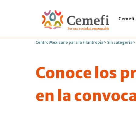
Cemefi
Centro Mexicano para la Filantropía
>
Sin categoría
Conoce los p
en la convoc