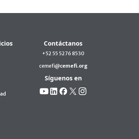
icios
Contáctanos
+52 55 5276 8530
cemefi@
cemefi.org
Síguenos en
Redes Sociales:
YouTube
Linkedin
Facebook
X
Instagram
dad