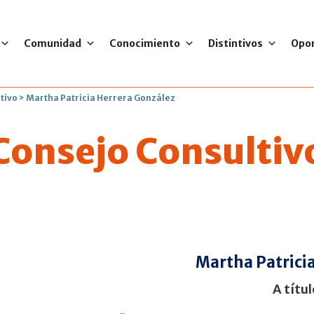
Comunidad
Conocimiento
Distintivos
Opo
tivo
>
Martha Patricia Herrera González
Consejo Consultiv
Martha Patrici
A títu