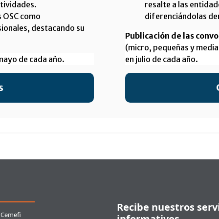
ctividades.
resalte a las entida
las OSC como
diferenciándolas de
sionales, destacando su
Publicación de las convo
(micro, pequeñas y media
mayo de cada año.
en julio de cada año.
s
ces rápidos
Recibe nuestros serv
 Cemefi
informativos