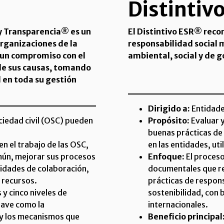
Distintiv
 y Transparencia® es un
El Distintivo ESR® reco
rganizaciones de la
responsabilidad social 
 un compromiso con el
ambiental, social y de 
 de sus causas, tomando
 en toda su gestión
Dirigido a:
Entidade
ociedad civil (OSC) pueden
Propósito:
Evaluar y
buenas prácticas de 
en el trabajo de las OSC,
en las entidades, ut
omún, mejorar sus procesos
Enfoque:
El proceso
nidades de colaboración,
documentales que re
 recursos.
prácticas de respons
 y cinco niveles de
sostenibilidad, con 
lave como la
internacionales.
d y los mecanismos que
Beneficio principal