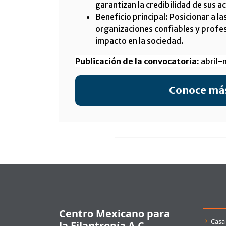
garantizan la credibilidad de sus a
Beneficio principal: Posicionar a 
organizaciones confiables y profe
impacto en la sociedad.
Publicación de la convocatoria:
abril-
Conoce má
Pie de página
Centro Mexicano para
Enla
Casa
la Filantropía A.C