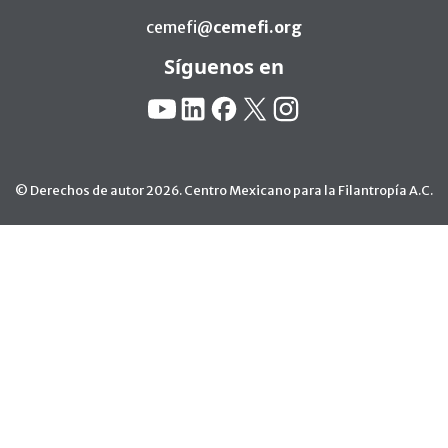
cemefi@
cemefi.org
Síguenos en
Redes Sociales:
YouTube
Linkedin
Facebook
X
Instagram
© Derechos de autor 2026. Centro Mexicano para la Filantropía A.C.
Ir arriba