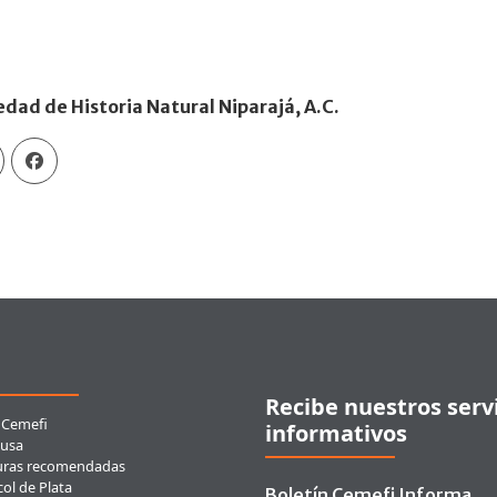
edad de Historia Natural Niparajá, A.C.
ces rápidos
Recibe nuestros serv
 Cemefi
informativos
usa
uras recomendadas
ol de Plata
Boletín Cemefi Informa