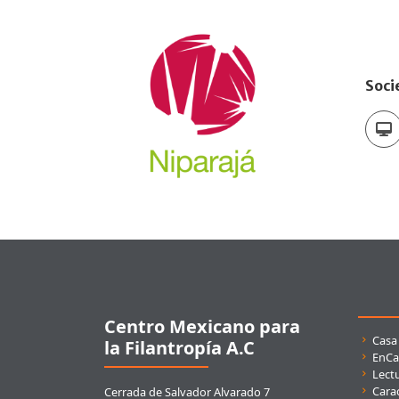
Soci
Pie de página
Centro Mexicano para
Enla
Casa
la Filantropía A.C
EnCa
Lect
Carac
Cerrada de Salvador Alvarado 7