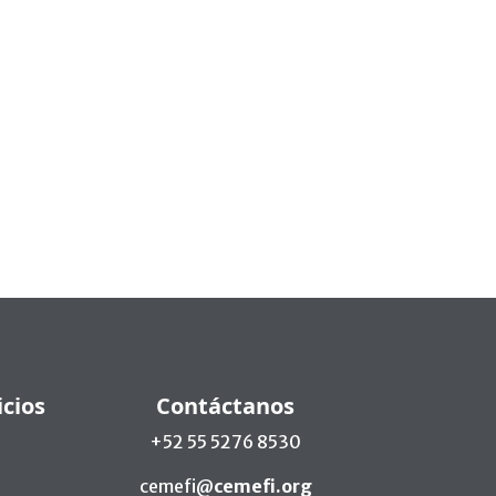
icios
Contáctanos
+52 55 5276 8530
cemefi@
cemefi.org