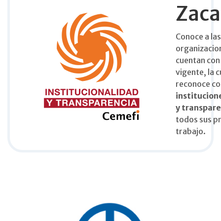
Zaca
Conoce a las
organizacio
cuentan con 
vigente, la c
reconoce c
institucion
y transpar
todos sus p
trabajo.