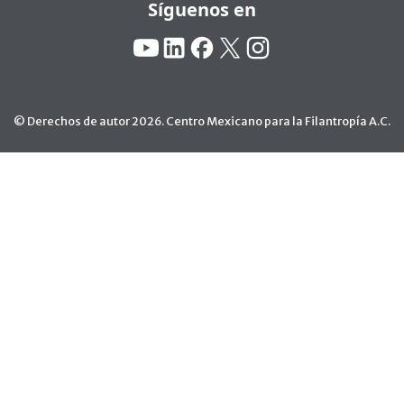
Síguenos en
Redes Sociales:
YouTube
Linkedin
Facebook
X
Instagram
© Derechos de autor 2026. Centro Mexicano para la Filantropía A.C.
Ir arriba