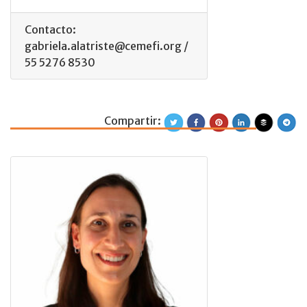
Contacto:
gabriela.alatriste@cemefi.org /
55 5276 8530
Compartir:
Ana María Sánch