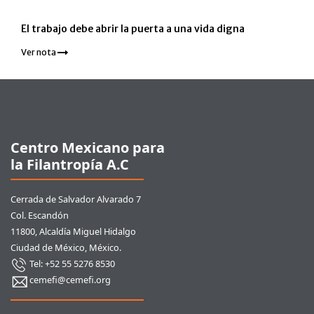
El trabajo debe abrir la puerta a una vida digna
Ver nota
Pie de página
Centro Mexicano para
la Filantropía A.C
Cerrada de Salvador Alvarado 7
Col. Escandón
11800, Alcaldía Miguel Hidalgo
Ciudad de México, México.
Tel: +52 55 5276 8530
cemefi@cemefi.org
Enlaces rápidos