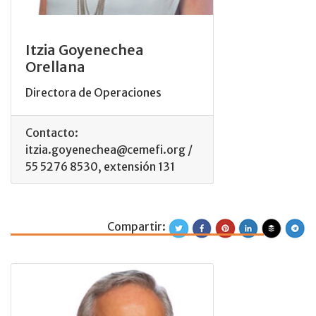
Itzia Goyenechea
Orellana
Directora de Operaciones
Contacto:
itzia.goyenechea@cemefi.org /
55 5276 8530, extensión 131
Compartir:
Ricardo Bucio Mú