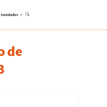
rtunidades
o de
3