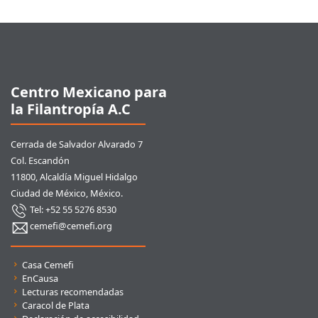
Pie de página
Centro Mexicano para
la Filantropía A.C
Cerrada de Salvador Alvarado 7
Col. Escandón
11800, Alcaldía Miguel Hidalgo
Ciudad de México, México.
Tel: +52 55 5276 8530
cemefi@cemefi.org
Enlaces rápidos
Casa Cemefi
EnCausa
Lecturas recomendadas
Caracol de Plata