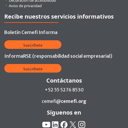
Declaración de accesibilidad
Aviso de privacidad
Recibe nuestros servicios informativos
Boletín Cemefi Informa
Suscríbete
InformaRSE (responsabilidad social empresarial)
Suscríbete
Contáctanos
+52 55 5276 8530
cemefi@
cemefi.org
Síguenos en
Redes Sociales:
YouTube
Linkedin
Facebook
X
Instagram