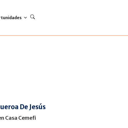
rtunidades
gueroa De Jesús
en Casa Cemefi