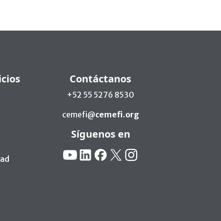
icios
Contáctanos
+52 55 5276 8530
cemefi@
cemefi.org
Síguenos en
Redes Sociales:
YouTube
Linkedin
Facebook
X
Instagram
dad