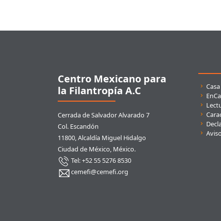
Pie de página
Centro Mexicano para
Enla
Casa
la Filantropía A.C
EnCa
Lect
Carac
Cerrada de Salvador Alvarado 7
Decla
Col. Escandón
Avis
11800, Alcaldía Miguel Hidalgo
Ciudad de México, México.
Tel: +52 55 5276 8530
cemefi@cemefi.org