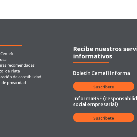
ces rápidos
Recibe nuestros serv
 Cemefi
informativos
usa
uras recomendadas
ol de Plata
Boletín Cemefi Informa
ración de accesibilidad
o de privacidad
Suscríbete
InformaRSE (responsabili
social empresarial)
Suscríbete