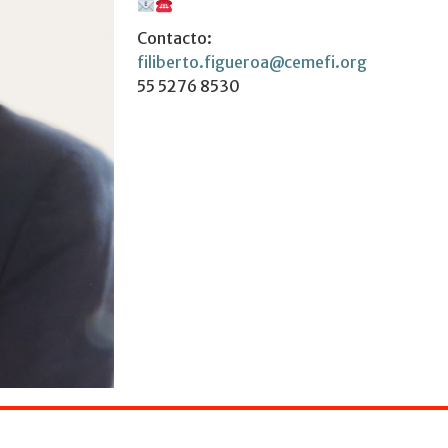
Contacto:
filiberto.figueroa@cemefi.org
55 5276 8530