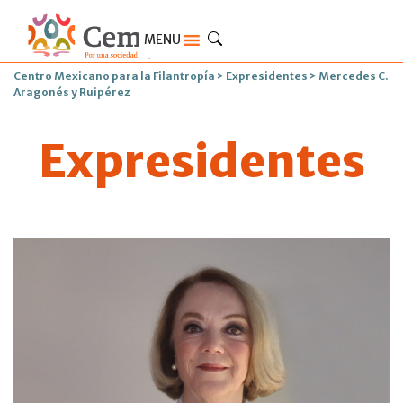
MENU
Centro Mexicano para la Filantropía
>
Expresidentes
>
Mercedes C.
Aragonés y Ruipérez
Expresidentes