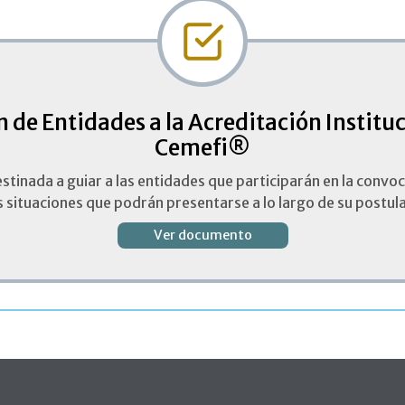
ón de Entidades a la Acreditación Instit
Cemefi®
stinada a guiar a las entidades que participarán en la convo
s situaciones que podrán presentarse a lo largo de su postul
Ver documento