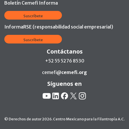
Boletín Cemefi Informa
Suscríbete
InformaRSE (responsabilidad social empresarial)
Suscríbete
Contáctanos
+52 55 5276 8530
cemefi@
cemefi.org
Síguenos en
Redes Sociales:
YouTube
Linkedin
Facebook
X
Instagram
© Derechos de autor 2026. Centro Mexicano para la Filantropía A.C.