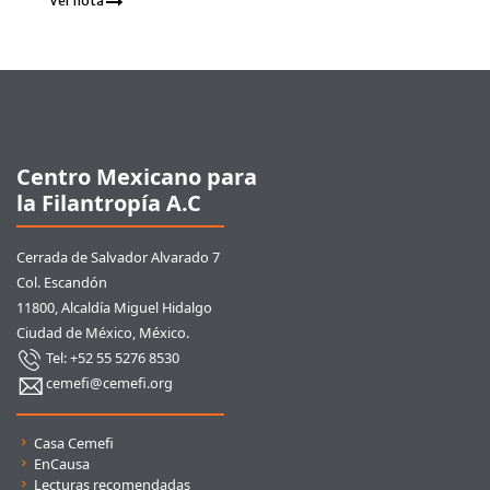
Ver nota
Pie de página
Centro Mexicano para
la Filantropía A.C
Cerrada de Salvador Alvarado 7
Col. Escandón
11800, Alcaldía Miguel Hidalgo
Ciudad de México, México.
Tel: +52 55 5276 8530
cemefi@cemefi.org
Enlaces rápidos
Casa Cemefi
EnCausa
Lecturas recomendadas