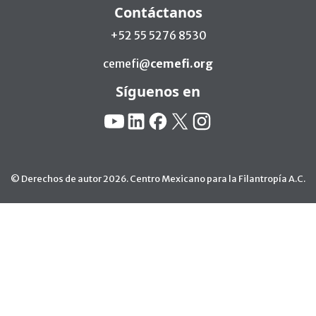
Contáctanos
+52 55 5276 8530
cemefi@
cemefi.org
Síguenos en
Redes Sociales:
YouTube
Linkedin
Facebook
X
Instagram
© Derechos de autor 2026. Centro Mexicano para la Filantropía A.C.
Ir arriba