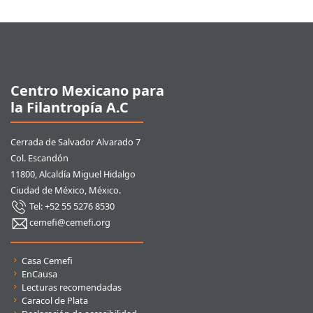
Pie de página
Centro Mexicano para
la Filantropía A.C
Cerrada de Salvador Alvarado 7
Col. Escandón
11800, Alcaldía Miguel Hidalgo
Ciudad de México, México.
Tel: +52 55 5276 8530
cemefi@cemefi.org
Enlaces rápidos
Casa Cemefi
EnCausa
Lecturas recomendadas
Caracol de Plata