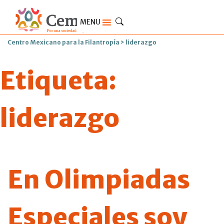
MENU
Centro Mexicano para la Filantropía
>
liderazgo
Etiqueta:
liderazgo
En Olimpiadas
Especiales soy