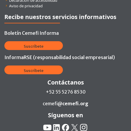
Declaración de accesibilidad
Aviso de privacidad
Recibe nuestros servicios informativos
Boletín Cemefi Informa
Suscríbete
InformaRSE (responsabilidad social empresarial)
Suscríbete
Contáctanos
+52 55 5276 8530
cemefi@
cemefi.org
Síguenos en
Redes Sociales:
YouTube
Linkedin
Facebook
X
Instagram