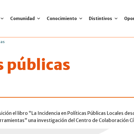
Comunidad
Conocimiento
Distintivos
Opo
cas
s públicas
 en Políticas Públ
ión el libro “La Incidencia en Políticas Públicas Locales des
erramientas” una investigación del Centro de Colaboración Cí