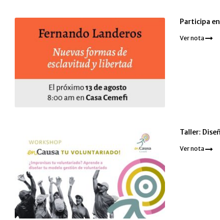
Participa e
Ver nota
Taller: Dis
Ver nota