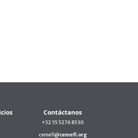
icios
Contáctanos
+52 55 5276 8530
cemefi@
cemefi.org