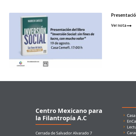
Presentación
Ver nota
Pie de página
Centro Mexicano para
Enla
Casa
la Filantropía A.C
EnCa
Lect
Carac
Cerrada de Salvador Alvarado 7