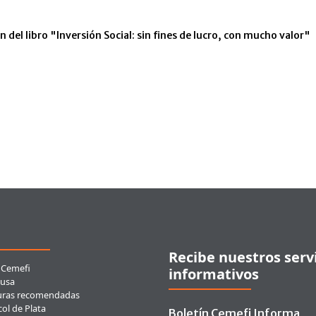
 del libro "Inversión Social: sin fines de lucro, con mucho valor"
ces rápidos
Recibe nuestros serv
 Cemefi
informativos
usa
uras recomendadas
ol de Plata
Boletín Cemefi Informa