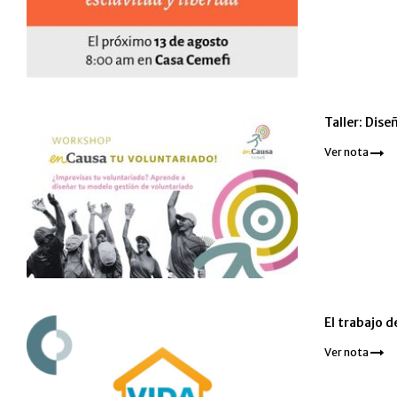
Taller: Dis
Ver nota
El trabajo d
Ver nota