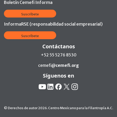
Boletín Cemefi Informa
Suscríbete
InformaRSE (responsabilidad social empresarial)
Suscríbete
Contáctanos
+52 55 5276 8530
cemefi@
cemefi.org
Síguenos en
Redes Sociales:
YouTube
Linkedin
Facebook
X
Instagram
© Derechos de autor 2026. Centro Mexicano para la Filantropía A.C.