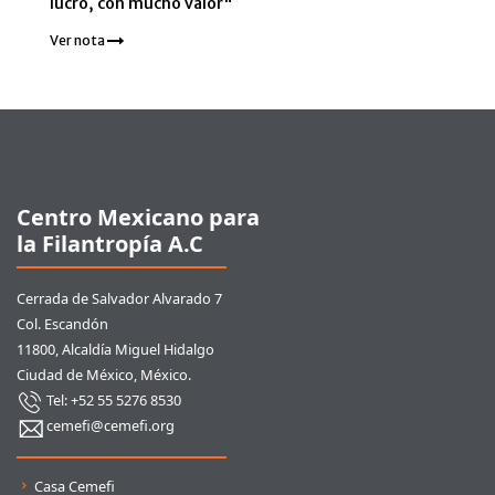
lucro, con mucho valor"
Ver nota
Pie de página
Centro Mexicano para
la Filantropía A.C
Cerrada de Salvador Alvarado 7
Col. Escandón
11800, Alcaldía Miguel Hidalgo
Ciudad de México, México.
Tel: +52 55 5276 8530
cemefi@cemefi.org
Enlaces rápidos
Casa Cemefi