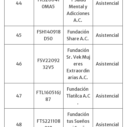
44
Asistencial
0MA5
Mental y
Adicciones
A.C.
FSH140918
Fundación
45
Asistencial
D50
Share A.C.
Fundación
Sr. Vek Muj
FSV22092
46
eres
Asistencial
32V5
Extraordin
arias A.C.
Fundación
FTL160516J
47
Tlatilca A.C
Asistencial
87
.
Fundación
FTS221108
tus Sueños
48
Asistencial