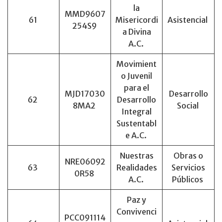
la
MMD9607
61
Misericordi
Asistencial
254S9
a Divina
A.C.
Movimient
o Juvenil
para el
MJD17030
Desarrollo
62
Desarrollo
8MA2
Social
Integral
Sustentabl
e A.C.
Nuestras
Obras o
NRE06092
63
Realidades
Servicios
0R58
A.C.
Públicos
Paz y
Convivenci
PCC091114