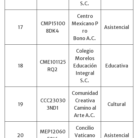
S.C.
Centro
CMP15100
Mexicano P
17
Asistencial
8DK4
ro
Bono A.C.
Colegio
Morelos
CME101125
18
Educación
Educativa
RQ2
Integral
S.C.
Comunidad
CCC23030
Creativa
19
Cultural
3ND1
Camino al
Arte A.C.
Concilio
MEP12060
20
Vaticano
Asistencial