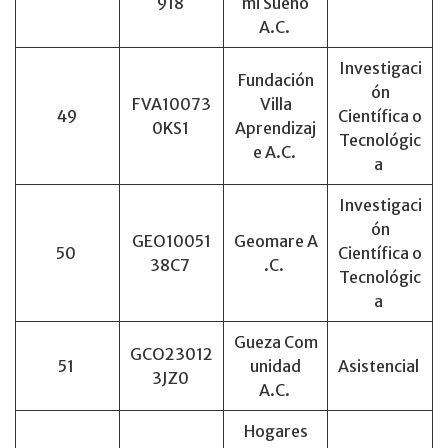
918
mi Sueño
A.C.
Investigaci
Fundación
ón
FVA10073
Villa
49
Científica o
0KS1
Aprendizaj
Tecnológic
e A.C.
a
Investigaci
ón
GEO10051
Geomare A
50
Científica o
38C7
.C.
Tecnológic
a
Gueza Com
GCO23012
51
unidad
Asistencial
3JZ0
A.C.
Hogares