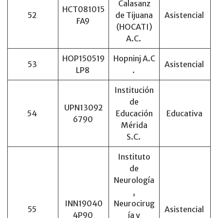
Calasanz
HCT081015
52
de Tijuana
Asistencial
FA9
(HOCATI)
A.C.
HOP150519
Hopninj A.C
53
Asistencial
LP8
.
Institución
de
UPN13092
54
Educación
Educativa
6790
Mérida
S.C.
Instituto
de
Neurología
,
INN19040
Neurocirug
55
Asistencial
4P90
ía y