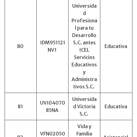
Universida
d
Profesiona
l para tu
Desarrollo
IDM951121
S.C. antes
80
Educativa
NV1
ICEL
Servicios
Educativos
y
Administra
tivos S.C.
Universida
UVI04070
81
d Victoria
Educativa
85NA
S.C.
Vida y
VFN02050
Familia