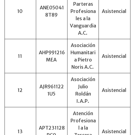
Parteras
ANE05041
10
Profesiona
Asistencial
8T89
les a la
Vanguardia
A.C.
Asociación
AHP991216
Humanitari
11
Asistencial
MEA
a Pietro
Noris A.C.
Asociación
AJR961122
Julio
12
Asistencial
1U5
Roldán
I.A.P.
Atención
Profesiona
APT231128
l a la
13
Asistencial