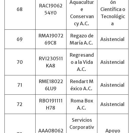
Aquacultur
ón
RAC19062
68
e
Científica o
54Y0
Conservan
Tecnológic
cy A.C.
a
RMA19072
Regazo de
69
Asistencial
69C8
María A.C.
Regresand
RVI230511
70
o a la Vida
Asistencial
KA8
A.C.
RME18022
Rendart M
71
Asistencial
6LU9
éxico A.C.
RBO191111
Roma Box
72
Asistencial
H78
A.C.
Servicios
Corporativ
AAA08062
Apoyo