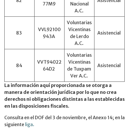
82
Asistencial
77M9
Nacional
A.C.
Voluntarias
VVL92100
Vicentinas
83
Asistencial
943A
de Lerdo
A.C.
Voluntarias
VVT94022
Vicentinas
84
Asistencial
64D2
de Tuxpam
Ver A.C.
La información aquí proporcionada se otorga a
manera de orientación jurídica por lo que no crea
derechos ni obligaciones distintas a las establecidas
en las disposiciones fiscales.
Consulta en el DOF del 3 de noviembre, el Anexo 14; en la
siguiente
liga.