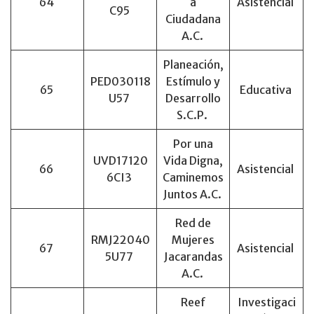
64
a
Asistencial
C95
Ciudadana
A.C.
Planeación,
PED030118
Estímulo y
65
Educativa
U57
Desarrollo
S.C.P.
Por una
UVD17120
Vida Digna,
66
Asistencial
6CI3
Caminemos
Juntos A.C.
Red de
RMJ22040
Mujeres
67
Asistencial
5U77
Jacarandas
A.C.
Reef
Investigaci