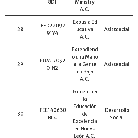
8D1
Ministry
A.C.
Exousia Ed
EED22092
28
ucativa
Asistencial
91Y4
A.C.
Extendiend
o una Mano
EUM17092
29
a la Gente
Asistencial
0IN2
en Baja
A.C.
Fomento a
la
Educación
FEE140630
Desarrollo
30
de
RL4
Social
Excelencia
en Nuevo
León A.C.