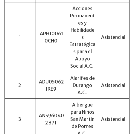
Acciones
Permanent
es y
Habilidade
APH10061
1
s
Asistencial
0CH0
Estratégica
s para el
Apoyo
Social A.C.
Alarifes de
ADU05062
2
Durango
Asistencial
1RE9
A.C.
Albergue
para Niños
ANS96040
3
San Martín
Asistencial
2B71
de Porres
A.C.