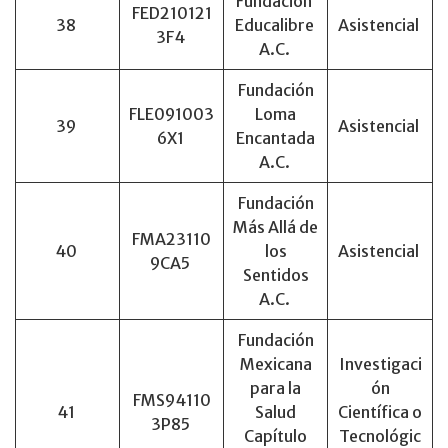
Fundación
FED210121
38
Educalibre
Asistencial
3F4
A.C.
Fundación
FLE091003
Loma
39
Asistencial
6X1
Encantada
A.C.
Fundación
Más Allá de
FMA23110
40
los
Asistencial
9CA5
Sentidos
A.C.
Fundación
Mexicana
Investigaci
para la
ón
FMS94110
41
Salud
Científica o
3P85
Capítulo
Tecnológic