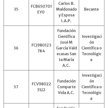
Carlos B.
FCB650701
35
Maldonado
Becante
EY0
y Esposa
I.A.P.
Fundación
Científica
Investigaci
José M
ón
FCJ980123
36
García Vald
Científica o
7K4
ecasas San
Tecnológic
ta María
a
A.C.
Investigaci
Fundación
ón
FCV98022
37
Comparte
Científica o
3SJ2
Vida A.C.
Tecnológic
a