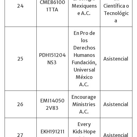
CME86100
24
Mexiquens
Científica o
1TTA
e A.C.
Tecnológic
a
En Pro de
los
Derechos
PDH151204
Humanos
25
Asistencial
NS3
Fundación,
Universal
México
A.C.
Encourage
EMI14050
26
Ministries
Asistencial
2V83
A.C.
Every
EKH191211
Kids Hope
27
Asistencial