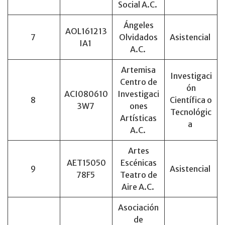
Social A.C.
Ángeles
AOL161213
7
Olvidados
Asistencial
IA1
A.C.
Artemisa
Investigaci
Centro de
ón
ACI080610
Investigaci
8
Científica o
3W7
ones
Tecnológic
Artísticas
a
A.C.
Artes
AET15050
Escénicas
9
Asistencial
78F5
Teatro de
Aire A.C.
Asociación
de