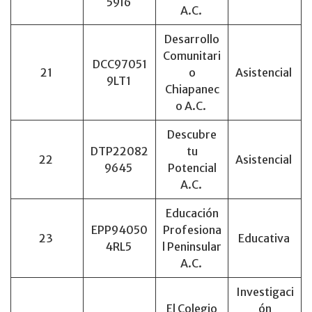
59I6
A.C.
Desarrollo
Comunitari
DCC97051
21
o
Asistencial
9LT1
Chiapanec
o A.C.
Descubre
DTP22082
tu
22
Asistencial
9645
Potencial
A.C.
Educación
EPP94050
Profesiona
23
Educativa
4RL5
l Peninsular
A.C.
Investigaci
El Colegio
ón