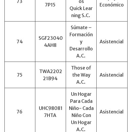
73
os
7P15
Económico
Quick Lear
ning S.C.
Súmate –
Formación
SGF23040
74
y
Asistencial
4AH8
Desarrollo
A.C.
Those of
TWA2202
75
the Way
Asistencial
21B94
A.C.
Un Hogar
Para Cada
UHC98081
Niño- Cada
76
Asistencial
7HTA
Niño Con
Un Hogar
A.C.