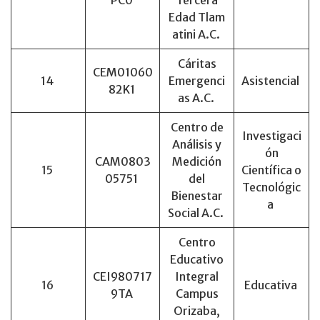
PC0
Tercera
Edad Tlam
atini A.C.
Cáritas
CEM01060
14
Emergenci
Asistencial
82K1
as A.C.
Centro de
Investigaci
Análisis y
ón
CAM0803
Medición
15
Científica o
05751
del
Tecnológic
Bienestar
a
Social A.C.
Centro
Educativo
CEI980717
Integral
16
Educativa
9TA
Campus
Orizaba,