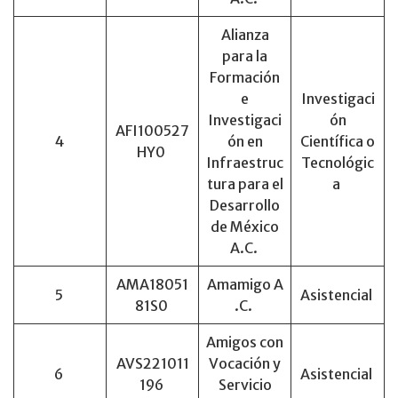
Alianza
para la
Formación
e
Investigaci
Investigaci
ón
AFI100527
4
ón en
Científica o
HY0
Infraestruc
Tecnológic
tura para el
a
Desarrollo
de México
A.C.
AMA18051
Amamigo A
5
Asistencial
81S0
.C.
Amigos con
AVS221011
Vocación y
6
Asistencial
196
Servicio