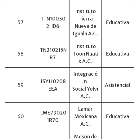
Instituto
ITN10030
Tierra
57
Educativa
2HD6
Nueva de
Iguala A.C.
Instituto
TN210215N
58
Toon Naati
Educativa
R7
k A.C.
Integració
ISY110208
n
59
Asistencial
EEA
Social Yolvi
A.C.
Lamar
LME79020
60
Mexicana
Educativa
1R70
A.C.
Mesón de