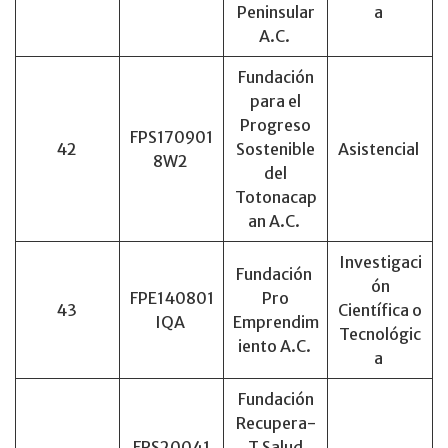
Peninsular
a
A.C.
Fundación
para el
Progreso
FPS170901
42
Sostenible
Asistencial
8W2
del
Totonacap
an A.C.
Investigaci
Fundación
ón
FPE140801
Pro
43
Científica o
IQA
Emprendim
Tecnológic
iento A.C.
a
Fundación
Recupera-
FRS20041
T Salud