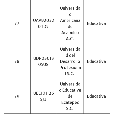
Universida
d
UAA92032
Americana
77
Educativa
0TD5
de
Acapulco
A.C.
Universida
d del
UDP03013
78
Desarrollo
Educativa
05U8
Profesiona
l S.C.
Universida
d Educativa
UEE101126
79
de
Educativa
SJ3
Ecatepec
S.C.