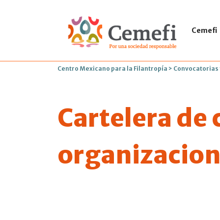
Cemefi
Centro Mexicano para la Filantropía
>
Convocatorias
Cartelera de
organizacione