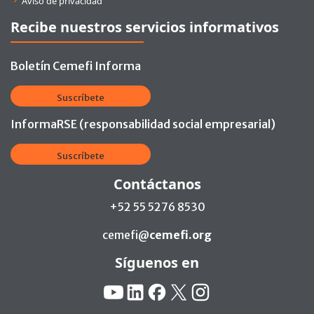
Aviso de privacidad
Recibe nuestros servicios informativos
Boletín Cemefi Informa
Suscríbete
InformaRSE (responsabilidad social empresarial)
Suscríbete
Contáctanos
+52 55 5276 8530
cemefi@
cemefi.org
Síguenos en
Redes Sociales:
YouTube
Linkedin
Facebook
X
Instagram