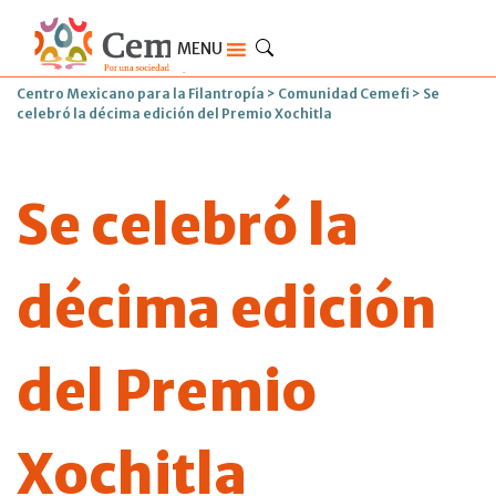
MENU
Centro Mexicano para la Filantropía
>
Comunidad Cemefi
>
Se
celebró la décima edición del Premio Xochitla
Se celebró la
décima edición
del Premio
Xochitla