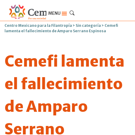
MENU
Centro Mexicano para la Filantropía
>
Sin categoría
>
Cemefi
lamenta el fallecimiento de Amparo Serrano Espinosa
Cemefi lamenta
el fallecimiento
de Amparo
Serrano