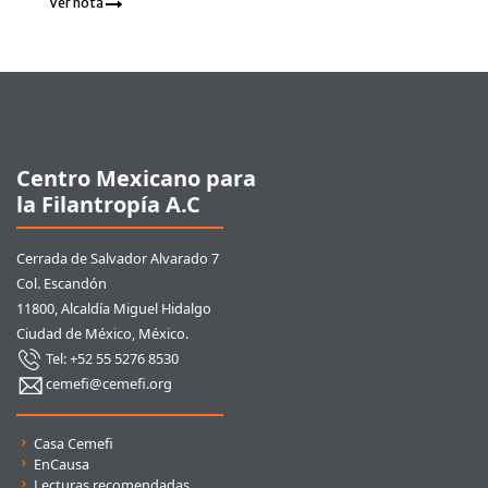
Ver nota
Pie de página
Centro Mexicano para
la Filantropía A.C
Cerrada de Salvador Alvarado 7
Col. Escandón
11800, Alcaldía Miguel Hidalgo
Ciudad de México, México.
Tel: +52 55 5276 8530
cemefi@cemefi.org
Enlaces rápidos
Casa Cemefi
EnCausa
Lecturas recomendadas