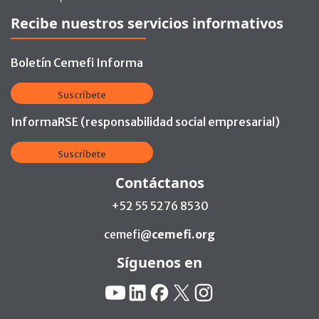
Recibe nuestros servicios informativos
Boletín Cemefi Informa
Suscríbete
InformaRSE (responsabilidad social empresarial)
Suscríbete
Contáctanos
+52 55 5276 8530
cemefi@
cemefi.org
Síguenos en
Redes Sociales:
YouTube
Linkedin
Facebook
X
Instagram