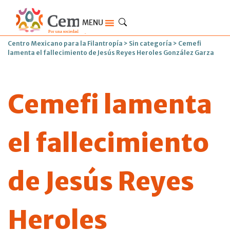
MENU
Centro Mexicano para la Filantropía
>
Sin categoría
>
Cemefi
lamenta el fallecimiento de Jesús Reyes Heroles González Garza
Cemefi lamenta
el fallecimiento
de Jesús Reyes
Heroles