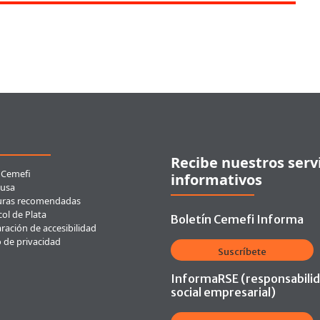
ces rápidos
Recibe nuestros serv
 Cemefi
informativos
usa
uras recomendadas
ol de Plata
Boletín Cemefi Informa
ración de accesibilidad
o de privacidad
Suscríbete
InformaRSE (responsabili
social empresarial)