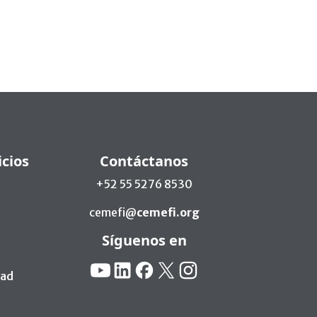
icios
Contáctanos
+52 55 5276 8530
cemefi@
cemefi.org
Síguenos en
Redes Sociales:
YouTube
Linkedin
Facebook
X
Instagram
dad