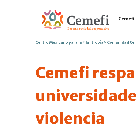
Cemefi
Centro Mexicano para la Filantropía
>
Comunidad Ce
Cemefi respa
universidade
violencia