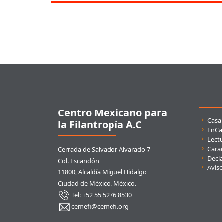
Pie de página
Centro Mexicano para
Enla
Casa
la Filantropía A.C
EnCa
Lect
Carac
Cerrada de Salvador Alvarado 7
Decla
Col. Escandón
Avis
11800, Alcaldía Miguel Hidalgo
Ciudad de México, México.
Tel: +52 55 5276 8530
cemefi@cemefi.org