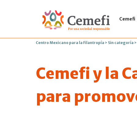
Cemefi
Centro Mexicano para la Filantropía
>
Sin categoría
Cemefi y la 
para promove