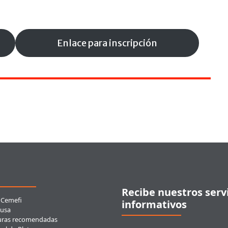
Enlace para inscripción
ces rápidos
Recibe nuestros serv
 Cemefi
informativos
usa
uras recomendadas