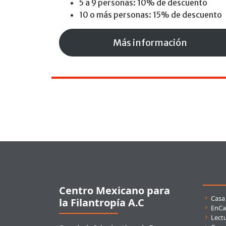
5 a 9 personas: 10% de descuento
10 o más personas: 15% de descuento
Más información
Pie de página
Centro Mexicano para
Enla
Casa
la Filantropía A.C
EnCa
Lect