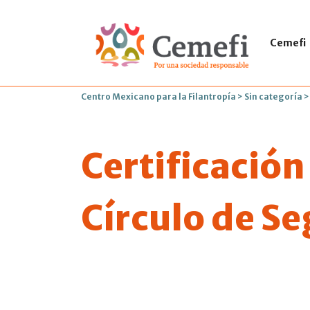
Cemefi
Centro Mexicano para la Filantropía
>
Sin categoría
Certificación
Círculo de S