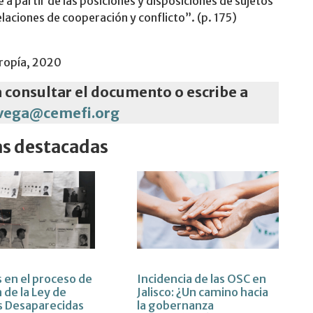
e a partir de las posiciones y disposiciones de sujetos
elaciones de cooperación y conflicto”. (p. 175)
tropía, 2020
a consultar el documento o escribe a
avega@cemefi.org
as destacadas
s en el proceso de
Incidencia de las OSC en
 de la Ley de
Jalisco: ¿Un camino hacia
s Desaparecidas
la gobernanza