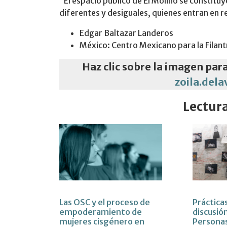
“El espacio público de El Molino se constituy
diferentes y desiguales, quienes entran en r
Edgar Baltazar Landeros
México: Centro Mexicano para la Filan
Haz clic sobre la imagen par
zoila.del
Lectur
Las OSC y el proceso de
Práctica
empoderamiento de
discusión
mujeres cisgénero en
Persona