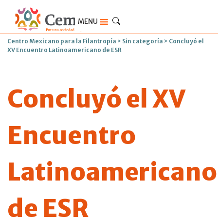
MENU
Centro Mexicano para la Filantropía
>
Sin categoría
>
Concluyó el
XV Encuentro Latinoamericano de ESR
Concluyó el XV
Encuentro
Latinoamericano
de ESR