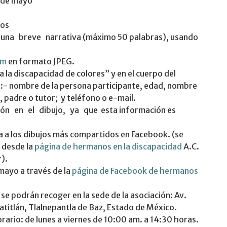
2 de mayo
ños
 una breve narrativa (máximo 50 palabras), usando
om
en formato JPEG.
 la discapacidad de colores” y en el cuerpo del
te:- nombre de la persona participante, edad, nombre
, padre o tutor; y teléfono o e-mail.
ón en el dibujo, ya que esta información es
 a los dibujos más compartidos en Facebook. (se
o desde la
página de hermanos en la discapacidad
A.C.
r).
 mayo a través de la
página de
F
acebook de hermanos
se podrán recoger en la sede de la asociación: Av.
Acatitlán, Tlalnepantla de Baz, Estado de México.
orario: de lunes a viernes de 10:00 am. a 14:30 horas.