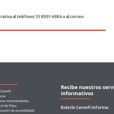
rativa al teléfono: 55 8991 4984 o al correo:
ces rápidos
Recibe nuestros serv
 Cemefi
informativos
usa
uras recomendadas
ol de Plata
Boletín Cemefi Informa
ración de accesibilidad