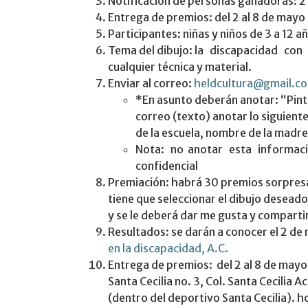
Notificación de personas ganadoras: 
Entrega de premios: del 2 al 8 de mayo
Participantes: niñas y niños de 3 a 12 a
Tema del dibujo: la discapacidad con
cualquier técnica y material.
Enviar al correo:
heldcultura@gmail.c
*En asunto deberán anotar: “Pinta
correo (texto) anotar lo siguien
de la escuela, nombre de la madre
Nota: no anotar esta informaci
confidencial
Premiación: habrá 30 premios sorpresa
tiene que seleccionar el dibujo desead
y se le deberá dar me gusta y comparti
Resultados: se darán a conocer el 2 de
en la discapacidad, A.C.
Entrega de premios: del 2 al 8 de mayo 
Santa Cecilia no. 3, Col. Santa Cecilia 
(dentro del deportivo Santa Cecilia). h