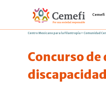
Cemefi
Centro Mexicano para la Filantropía
>
Comunidad Ce
Concurso de d
discapacidad