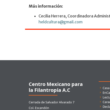
Más información:
Cecilia Herrera, Coordinadora Administ
heldcultura@gmail.com
Pie de página
Centro Mexicano para
Enla
Casa
la Filantropía A.C
EnCa
Lect
Carac
Cerrada de Salvador Alvarado 7
Decla
Col. Escandón