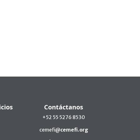
icios
Contáctanos
+52 55 5276 8530
cemefi@
cemefi.org