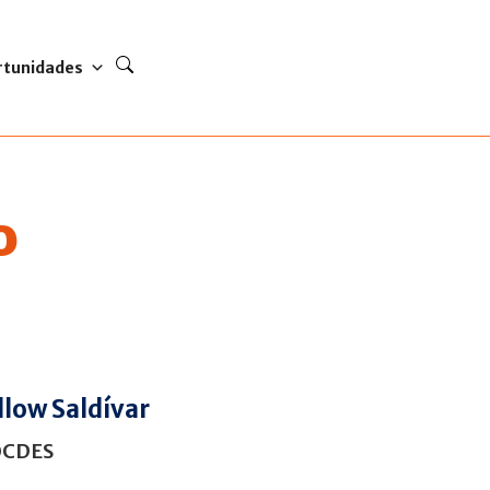
rtunidades
o
dlow Saldívar
OCDES