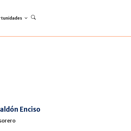
rtunidades
valdón Enciso
sorero